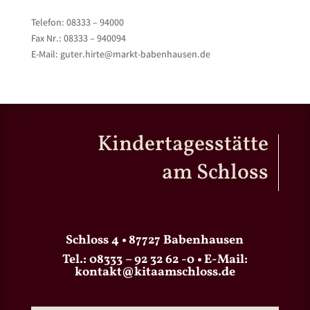
Telefon: 08333 – 94000
Fax Nr.: 08333 – 940094
E-Mail: guter.hirte@markt-babenhausen.de
Kindertagesstätte
am Schloss
Schloss 4 • 87727 Babenhausen
Tel.:
08333 – 92 32 62 -0
• E-Mail:
kontakt@kitaamschloss.de