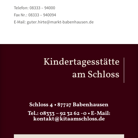
Telefon: 08333 – 94000
Fax Nr.: 08333 – 940094
E-Mail: guter.hirte@markt-babenhausen.de
Kindertagesstätte
am Schloss
Schloss 4 • 87727 Babenhausen
Tel.:
08333 – 92 32 62 -0
• E-Mail:
kontakt@kitaamschloss.de