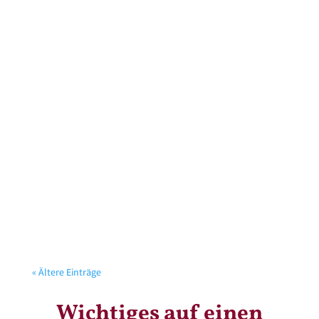
und Krippe für rund165 Kinder und Schüler. Wir
freuen uns aufEuren...
Zahnputzaktion Am Freitag 19.April 24 besuchte uns
die Zahnärztin Dr. Sabine Sauter um allen Kindern die
Zahnhygiene zu vermitteln. Spielerisch und mit
vollem Einsatz waren alle dabei…
« Ältere Einträge
Wichtiges auf einen